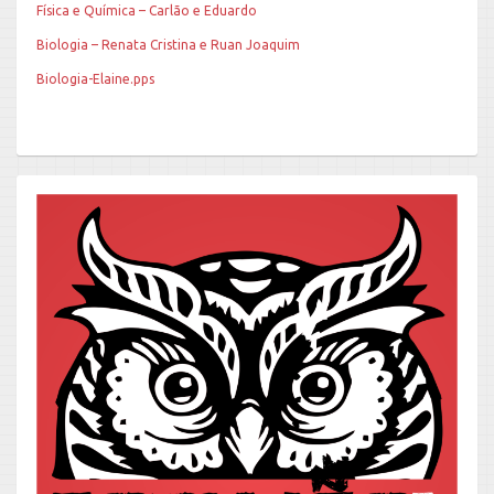
Física e Química – Carlão e Eduardo
Biologia – Renata Cristina e Ruan Joaquim
Biologia-Elaine.pps