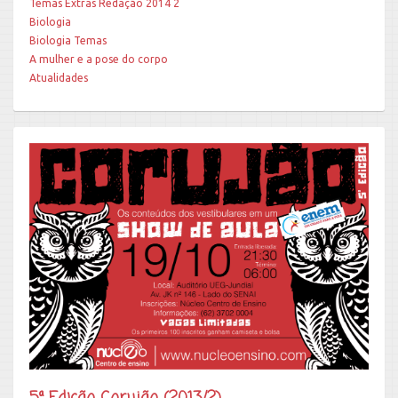
Temas Extras Redação 2014 2
Biologia
Biologia Temas
A mulher e a pose do corpo
Atualidades