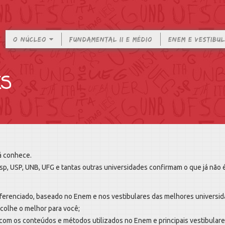
O NÚCLEO
FUNDAMENTAL II E MÉDIO
ENEM E VESTIBU
ES
á conhece.
, USP, UNB, UFG e tantas outras universidades confirmam o que já não 
erenciado, baseado no Enem e nos vestibulares das melhores universida
colhe o melhor para você;
com os conteúdos e métodos utilizados no Enem e principais vestibulare